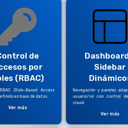
Control de
Dashboard
ccesos por
Sidebar
oles (RBAC)
Dinámico
RBAC (Role-Based Access
Navegación y paneles adap
efinido en base de datos.
usuario/rol con control d
visual.
Ver más
Ver más