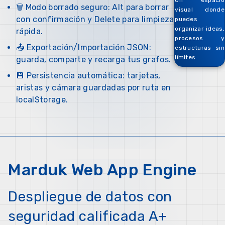
Un espacio
🗑️ Modo borrado seguro: Alt para borrar
visual donde
con confirmación y Delete para limpieza
puedes
organizar ideas,
rápida.
procesos y
📤 Exportación/Importación JSON:
estructuras sin
límites.
guarda, comparte y recarga tus grafos.
💾 Persistencia automática: tarjetas,
aristas y cámara guardadas por ruta en
localStorage.
Marduk Web App Engine
Despliegue de datos con
seguridad calificada A+