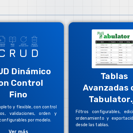
UD Dinámico
Tablas
on Control
Avanzadas 
Fino
Tabulator.
leto y flexible, con control
Filtros configurables, edici
s, validaciones, orden y
ordenamiento y exportació
configurables por modelo.
desde las tablas.
Ver más