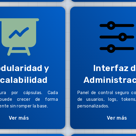
dularidad y
Interfaz 
calabilidad
Administra
tura por cápsulas. Cada
Panel de control seguro c
puede crecer de forma
de usuarios, logs, tokens
ente sin romper la base.
personalizados.
Ver más
Ver más