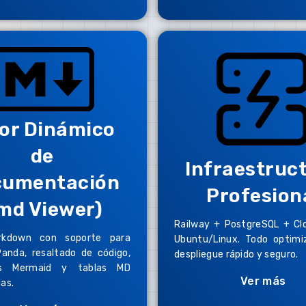
sor Dinámico
de
Infraestruc
cumentación
Profesion
.md Viewer)
Railway + PostgreSQL + Cl
rkdown con soporte para
Ubuntu/Linux. Todo optimi
Panda, resaltado de código,
despliegue rápido y seguro.
as Mermaid y tablas MD
Ver más
as.