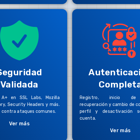
Seguridad
Autenticac
Validada
Complet
 A+ en SSL Labs, Mozilla
Registro, inicio de 
ry, Security Headers y más.
recuperación y cambio de c
o contra ataques comunes.
perfil y desactivación 
cuenta.
Ver más
Ver más