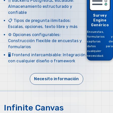
🗄️ Backend PostgreSQL escalable:
Almacenamiento estructurado y
confiable
Survey
📋 Tipos de pregunta ilimitados:
Engine
Genérico
Escalas, opciones, texto libre y más
Encuestas,
⚙️ Opciones configurables:
formularios y
Construcción flexible de encuestas y
capturas de
formularios
datos para
cualquier
🖥️ Frontend intercambiable: Integración
necesidad.
con cualquier diseño o framework
Necesito información
Infinite Canvas