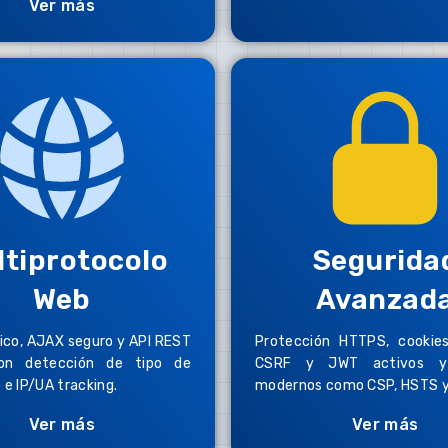
Ver más
ltiprotocolo
Segurida
Web
Avanzad
ico, AJAX seguro y API REST
Protección HTTPS, cookies
on detección de tipo de
CSRF y JWT activos y
 e IP/UA tracking.
modernos como CSP, HSTS y
Ver más
Ver más